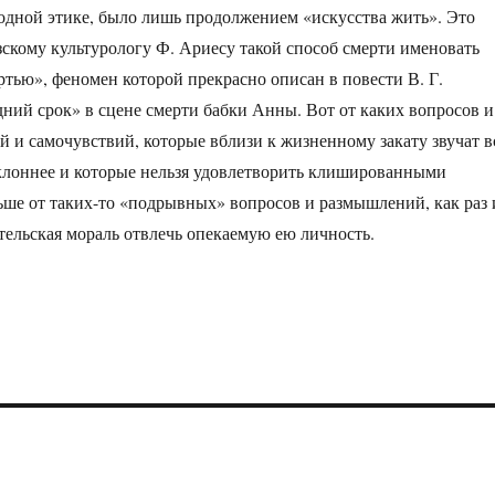
дной этике, было лишь продолжением «искусства жить». Это
скому культурологу Ф. Ариесу такой способ смерти именовать
тью», феномен которой прекрасно описан в повести В. Г.
ний срок» в сцене смерти бабки Анны. Вот от каких вопросов и
й и самочувствий, которые вблизи к жизненному закату звучат в
клоннее и которые нельзя удовлетворить клишированными
ше от таких-то «подрывных» вопросов и размышлений, как раз 
тельская мораль отвлечь опекаемую ею личность.