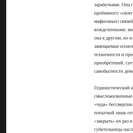
заработками. Она 
пробивного «своег
мафиозных) связей
вожделенными, мо
она к другим, но и
замещаемые иллюз
техничности и пр
приобретений, суе
самобытности дем
Гедонистический ид
смысложизненные п
«чуда» бессмертия
попыткой лишь от
«закрыть» их раз 
губительница насл