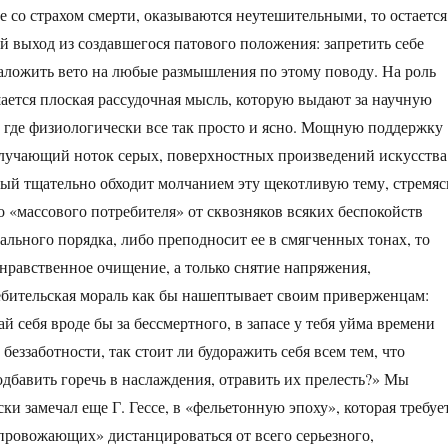
е со страхом смерти, оказываются неутешительными, то остается
 выход из создавшегося патового положения: запретить себе
наложить вето на любые размышления по этому поводу. На роль
ается плоская рассудочная мысль, которую выдают за научную
где физиологически все так просто и ясно. Мощную поддержку
блучающий ноток серых, поверхностных произведений искусства
рый тщательно обходит молчанием эту щекотливую тему, стремяс
о «массового потребителя» от сквозняков всяких беспокойств
ального порядка, либо преподносит ее в смягченных тонах, то
 нравственное очищение, а только снятие напряжения,
бительская мораль как бы нашептывает своим приверженцам:
 себя вроде бы за бессмертного, в запасе у тебя уйма времени
беззаботности, так стоит ли будоражить себя всем тем, что
одбавить горечь в наслаждения, отравить их прелесть?» Мы
ки замечал еще Г. Гессе, в «фельетонную эпоху», которая требуе
ровожающих» дистанцироваться от всего серьезного,