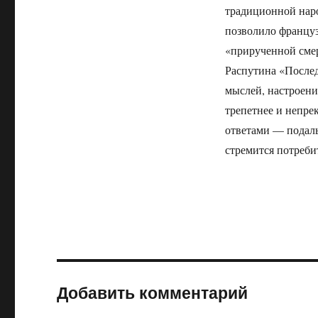
традиционной наро
позволило француз
«прирученной смер
Распутина «Послед
мыслей, настроени
трепетнее и непре
ответами — подаль
стремится потреби
Добавить комментарий