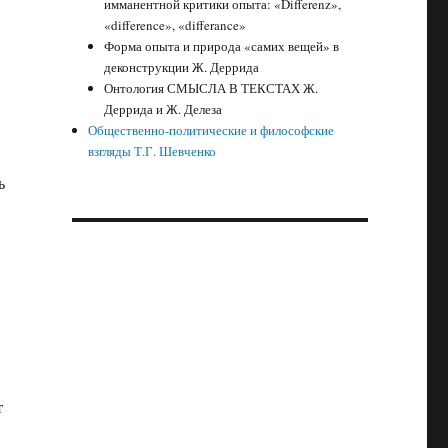
имманентной критики опыта: «Differenz»,
«difference», «differance»
Форма опыта и природа «самих вещей» в
деконструкции Ж. Деррида
Онтология СМЫСЛА В ТЕКСТАХ Ж.
Деррида и Ж. Делеза
Общественно-политические и философские
взгляды Т.Г. Шевченко
ь
т