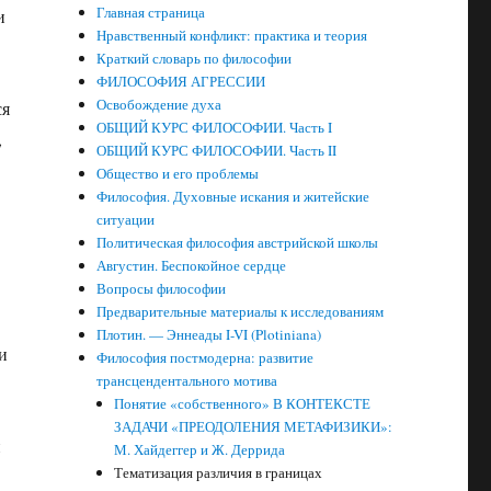
Главная страница
и
Нравственный конфликт: практика и теория
Краткий словарь по философии
ФИЛОСОФИЯ АГРЕССИИ
Освобождение духа
ся
ОБЩИЙ КУРС ФИЛОСОФИИ. Часть I
,
ОБЩИЙ КУРС ФИЛОСОФИИ. Часть II
Общество и его проблемы
Философия. Духовные искания и житейские
ситуации
Политическая философия австрийской школы
Августин. Беспокойное сердце
Вопросы философии
Предварительные материалы к исследованиям
Плотин. — Эннеады I-VI (Plotiniana)
и
Философия постмодерна: развитие
трансцендентального мотива
Понятие «собственного» В КОНТЕКСТЕ
ЗАДАЧИ «ПРЕОДОЛЕНИЯ МЕТАФИЗИКИ»:
и
М. Хайдеггер и Ж. Деррида
Тематизация различия в границах