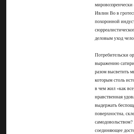
мировоззренчески 
Ивлин Во в гротес
похоронной индуст
сюрреалистическог
деловым уход чело
Потребительски ор
выражению сатирик
разом высветить м
которым столь исто
в чем жил «как все
нравственная удо
выдержать беспощ
поверхностна, скл
самодовольством? 
соединяющее досто