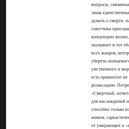
вопросы, связанны
лишь единственный
думать о смерти, 
советчика приглаш
концепцию жизни, 
оказывает и тот о
всех жанров, кото
уберечь опекаемог
умственного и мор
есть привносит не
релаксацию. Потре
«Смертный, почитай
для наслаждений и 
способно только п
живем, саркастичес
от умирающих и «п