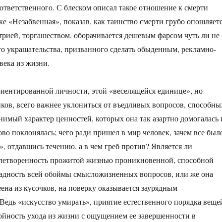
ответственного. С блеском описал такое отношение к смерти
ке «Незабвенная», показав, как таинство смерти грубо опошляет
рией, торгашеством, оборачивается дешевым фарсом чуть ли не
о украшательства, призванного сделать обыденным, рекламно-
века из жизни.
иентированной личности, этой «веселящейся единице», но
ов, всего важнее уклониться от въедливых вопросов, способны
нимый характер ценностей, которых она так азартно домогалась 
во поклонялась; чего ради пришел в мир человек, зачем все был
», отдавшись течению, а в чем греб против? Является ли
влетворенность прожитой жизнью проникновенной, способной
адность всей обоймы смысложизненных вопросов, или же она
еена из кусочков, на поверку оказывается заурядным
Ведь «искусство умирать», приятие естественного порядка веще
йность ухода из жизни с ощущением ее завершенности в