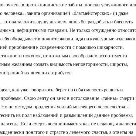
погружена в протекционистские заботы, поиски услужливого ил
о человека», занята организацией «блатмейстерских» (и даже
, готова заложить душу дьяволу, лишь бы раздобыть и блеснуть
дными, дефицитными товарами. Не только отчужденно относит
 себя обкрадывает в полноте жизни, идя на культурные издержки
ией приобщения к современности с помощью шикарности,
естижности покупок, ничтожным своеобразием ассортимента
тным желанием создать видимость неповторимости, широты,
онстрацией их внешних атрибутов.
еал, как уже говорилось, берет на себя смелость решить и
роблемы. Свою лепту он внес в истолкование «тайны» смерти 
. Но не методом продления усилий мыслящего человечества, а
теснить из поля наблюдений и размышлений данные проблемы,
и навсегда. Если смерть воспринимается как не ведающая жалост
ажденчески понятого и страстно лелеемого счастья, а ответы на