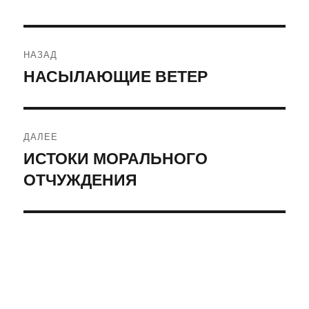
Навигация
НАЗАД
по
НАСЫЛАЮЩИЕ ВЕТЕР
Предыдущая
запись:
записям
ДАЛЕЕ
ИСТОКИ МОРАЛЬНОГО
Следующая
ОТЧУЖДЕНИЯ
запись: