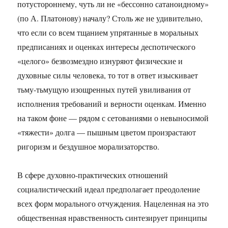
потустороннему, чуть ли не «бессонно сатаноидному»
(по А. Платонову) началу? Столь же не удивительно,
что если со всем тщанием упрятанные в моральных
предписаниях и оценках интересы деспотического
«целого» безвозмездно изнуряют физические и
духовные силы человека, то тот в ответ изыскивает
тьму-тьмущую изощренных путей увиливания от
исполнения требований и верности оценкам. Именно
на таком фоне — рядом с сетованиями о невыносимой
«тяжести» долга — пышным цветом произрастают
ригоризм и бездушное морализаторство.
В сфере духовно-практических отношений
социалистический идеал предполагает преодоление
всех форм морального отчуждения. Нацеленная на это
общественная нравственность синтезирует принципы