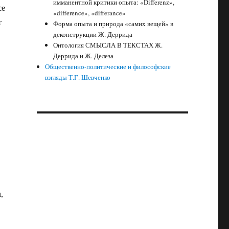
имманентной критики опыта: «Differenz»,
се
«difference», «differance»
т
Форма опыта и природа «самих вещей» в
деконструкции Ж. Деррида
Онтология СМЫСЛА В ТЕКСТАХ Ж.
Деррида и Ж. Делеза
Общественно-политические и философские
взгляды Т.Г. Шевченко
,