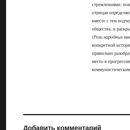
стремлениями; поя
отрицая определяю
вместе с тем подч
общества, и раскр
(Роль народных ма
конкретной истор
правильно разобра
место в прогресси
коммунистическом 
Добавить комментарий