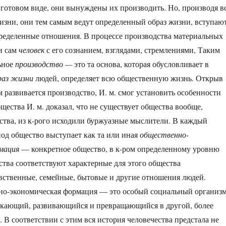
 готовом виде, они вынуждены их производить. Но, производя в
изни, они тем самым ведут определенный образ жизни, вступаю
пределенные отношения. В процессе производства материальных
и сам
человек
с его сознанием, взглядами, стремлениями, Таким
ьное
производство —
это та основа, которая обусловливает в
аз жизни
людей, определяет всю общественную жизнь. Открыв
м развивается производство, И. м. смог установить особенности
щества И. м. доказал, что не существует общества вообще,
ства, из к-рого исходили буржуазные мыслители. В каждый
од общество выступает как та или иная
общественно-
мация
— конкретное общество, в к-ром определенному уровню
ства соответствуют характерные для этого общества
вственные, семейные, бытовые и другие отношения людей.
но-экономическая формация — это особый социальный организм
икающий, развивающийся и превращающийся в другой, более
 В соответствии с этим вся история человечества предстала не