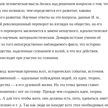
ков человеческая мысль билась над решением вопросов о том, чт
к оно возникло, чем определяется его развитие, каковы
ого развития. Научные ответы на эти вопросы, данные И. м.,
й революционный переворот во взглядах на общество, на его
го переворота заключается в замене ненаучного, идеалистическог
и научным, материалистическим. Домарксистские учения об
 из того непосредственно наблюдаемого факта, что историю
ества, наделенные сознанием и волей, и что все действия,
оисходят при участии их сознания.
вод: конечная причина всех, исторических событии, источник
зменений — идеальные побуждения людей, их идеи, теории,
щества — в его духовной жизни. Но эта точка зрения ставит
ношения с ног на голову. Прежде чем создавать идеи, теории,
 А для того чтобы жить, они должны есть, пить, одеваться, имет
опливо и т. д. Так как люди не находят всех этих необходимых и