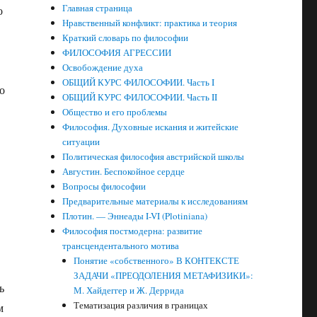
Главная страница
о
Нравственный конфликт: практика и теория
Краткий словарь по философии
ФИЛОСОФИЯ АГРЕССИИ
Освобождение духа
ОБЩИЙ КУРС ФИЛОСОФИИ. Часть I
о
ОБЩИЙ КУРС ФИЛОСОФИИ. Часть II
Общество и его проблемы
Философия. Духовные искания и житейские
ситуации
Политическая философия австрийской школы
Августин. Беспокойное сердце
Вопросы философии
Предварительные материалы к исследованиям
Плотин. — Эннеады I-VI (Plotiniana)
Философия постмодерна: развитие
трансцендентального мотива
Понятие «собственного» В КОНТЕКСТЕ
ЗАДАЧИ «ПРЕОДОЛЕНИЯ МЕТАФИЗИКИ»:
ь
М. Хайдеггер и Ж. Деррида
Тематизация различия в границах
м