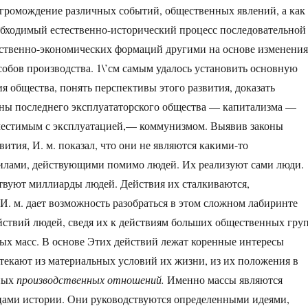
агромождение различных событий, общественных явлений, а как
бходимый естественно-исторический процесс последовательной
ственно-экономических формаций другими на основе изменения
обов производства. 1\’см самым удалось установить основную
я общества, понять перспективы этого развития, доказать
ны последнего эксплуататорского общества — капитализма —
местимым с эксплуатацией,— коммунизмом. Выявив законы
ития, И. м. показал, что они не являются какими-то
илами, действующими помимо людей. Их реализуют сами люди.
твуют миллиарды людей. Действия их сталкиваются,
И. м. дает возможность разобраться в этом сложном лабиринте
ствий людей, сведя их к действиям больших общественных гру
ых масс. В основе Этих действий лежат коренные интересы
текают из материальных условий их жизни, из их положения в
ных
производственных отношений.
Именно массы являются
ами истории. Они руководствуются определенными идеями,