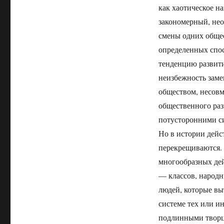
как хаотическое н
закономерный, нео
смены одних обще
определенных спос
тенденцию развити
неизбежность заме
обществом, несов
общественного разв
потусторонними с
Но в истории дейс
перекрещиваются. 
многообразных дей
— классов, народн
людей, которые вы
системе тех или и
подлинными творц