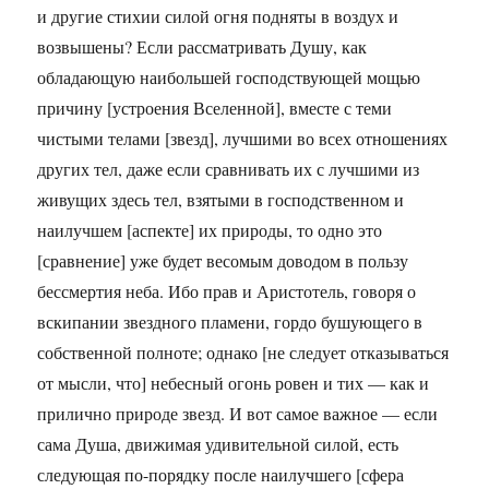
и другие стихии силой огня подняты в воздух и
возвышены? Если рассматривать Душу, как
обладающую наибольшей господствующей мощью
причину [устроения Вселенной], вместе с теми
чистыми телами [звезд], лучшими во всех отношениях
других тел, даже если сравнивать их с лучшими из
живущих здесь тел, взятыми в господственном и
наилучшем [аспекте] их природы, то одно это
[сравнение] уже будет весомым доводом в пользу
бессмертия неба. Ибо прав и Аристотель, говоря о
вскипании звездного пламени, гордо бушующего в
собственной полноте; однако [не следует отказываться
от мысли, что] небесный огонь ровен и тих — как и
прилично природе звезд. И вот самое важное — если
сама Душа, движимая удивительной силой, есть
следующая по-порядку после наилучшего [сфера