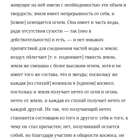
живущие на ней имели с необходимостью эти объем и
твердость; земля имеет непрерывность от себя, и
[извне] освещается огнем. Она имеет и часть воды,
ради отсутствия сухости — так [оно в
действительности] и есть, — и нет никаких
препятствий для соединения частей воды и земли;
воздух облегчает [т. е. поднимает] тяжесть земли,
земля же смешана с более высоким огнем, хотя и не
имеет того же состава, что и звезды; поскольку же
каждая [из стихий] возникла в [едином] космосе,
постольку и земля получает нечто от огня и огонь
нечто от земли, и каждая из стихий получает нечто от
каждой другой. Не так, что получающий нечто
становится состоящим из того и другого: себя и того, к
чему он стал причастен; нет, получивший остается
собой, но благодаря участию в общности космоса, он