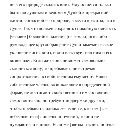
не в его природе сходить вниз. Ему остается только
быть послушным и ведомым Душой к прекрасной
жизни, согласной его природе, в место красоты, что в
Душе. Так что должен сохранять спокойную смелость
[человек] боящийся падения [на землю] огня, ибо
руководящее кругообращение Души замечает всякое
уклонение огня вниз, и оно властвует над ним и его
возвышает. Если же огонь не может самовольно
склониться долу, то пребывает, не встречая
сопротивления, в свойственном ему месте. Наши
собственные члены, возникающие в определенной
форме, не достигают свойственного им состояния
самостоятельно, но требуют поддержки другого,
чтобы пребывать; однако же, если те, кто там [т. е.
небесные тела] лишены истечений, то они не
нуждаются и в пище. Если же [звезда] гаснет, истекая