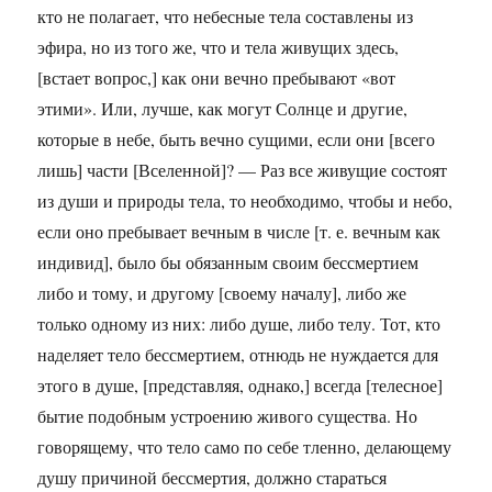
кто не полагает, что небесные тела составлены из
эфира, но из того же, что и тела живущих здесь,
[встает вопрос,] как они вечно пребывают «вот
этими». Или, лучше, как могут Солнце и другие,
которые в небе, быть вечно сущими, если они [всего
лишь] части [Вселенной]? — Раз все живущие состоят
из души и природы тела, то необходимо, чтобы и небо,
если оно пребывает вечным в числе [т. е. вечным как
индивид], было бы обязанным своим бессмертием
либо и тому, и другому [своему началу], либо же
только одному из них: либо душе, либо телу. Тот, кто
наделяет тело бессмертием, отнюдь не нуждается для
этого в душе, [представляя, однако,] всегда [телесное]
бытие подобным устроению живого существа. Но
говорящему, что тело само по себе тленно, делающему
душу причиной бессмертия, должно стараться