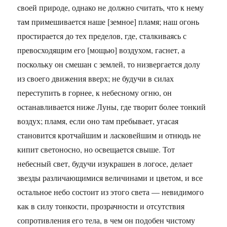
своей природе, однако не должно считать, что к нему
там примешивается наше [земное] пламя; наш огонь
простирается до тех пределов, где, сталкиваясь с
превосходящим его [мощью] воздухом, гаснет, а
поскольку он смешан с землей, то низвергается долу
из своего движения вверх; не будучи в силах
переступить в горнее, к небесному огню, он
останавливается ниже Луны, где творит более тонкий
воздух; пламя, если оно там пребывает, угасая
становится кротчайшим и ласковейшим и отнюдь не
кипит светоносно, но освещается свыше. Тот
небесный свет, будучи изукрашен в логосе, делает
звезды различающимися величинами и цветом, и все
остальное небо состоит из этого света — невидимого
как в силу тонкости, прозрачности и отсутствия
сопротивления его тела, в чем он подобен чистому