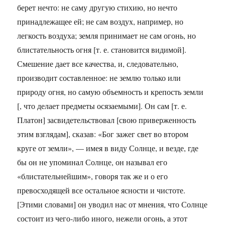
берет нечто: не саму другую стихию, но нечто
принадлежащее ей; не сам воздух, например, но
легкость воздуха; земля принимает не сам огонь, но
блистательность огня [т. е. становится видимой].
Смешение дает все качества, и, следовательно,
производит составленное: не землю только или
природу огня, но самую объемность и крепость земли
[, что делает предметы осязаемыми]. Он сам [т. е.
Платон] засвидетельствовал [свою приверженность
этим взглядам], сказав: «Бог зажег свет во втором
круге от земли», — имея в виду Солнце, и везде, где
бы он не упоминал Солнце, он называл его
«блистательнейшим», говоря так же и о его
превосходящей все остальное ясности и чистоте.
[Этими словами] он уводил нас от мнения, что Солнце
состоит из чего-либо иного, нежели огонь, а этот