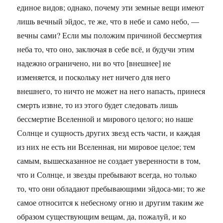
единое видов; однако, почему эти земные вещи имеют
лишь вечный эйдос, те же, что в небе и само небо, —
вечны сами? Если мы положим причиной бессмертия
неба то, что оно, заключая в себе всё, и будучи этим
надежно ограничено, ни во что [внешнее] не
изменяется, и поскольку нет ничего для него
внешнего, то ничто не может на него напасть, принеся
смерть извне, то из этого будет следовать лишь
бессмертие Вселенной и мирового целого; но наше
Солнце и сущность других звезд есть части, и каждая
из них не есть ни Вселенная, ни мировое целое; тем
самым, вышесказанное не создает уверенности в том,
что и Солнце, и звезды пребывают всегда, но только
то, что они обладают пребывающими эйдоса-ми; то же
самое относится к небесному огню и другим таким же
образом существующим вещам, да, пожалуй, и ко