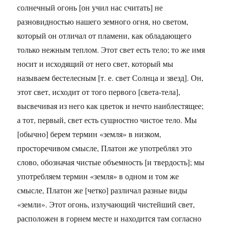
солнечный огонь [он учил нас считать] не
разновидностью нашего земного огня, но светом,
который он отличал от пламени, как обладающего
только нежным теплом. Этот свет есть тело; то же имя
носит и исходящий от него свет, который мы
называем бестелесным [т. е. свет Солнца и звезд]. Он,
этот свет, исходит от того первого [света-тела],
высвечивая из него как цветок и нечто наиблестящее;
а тот, первый, свет есть сущностно чистое тело. Мы
[обычно] берем термин «земля» в низком,
просторечивом смысле, Платон же употреблял это
слово, обозначая чистые объемность [и твердость]; мы
употребляем термин «земля» в одном и том же
смысле, Платон же [четко] различал разные виды
«земли». Этот огонь, излучающий чистейший свет,
расположен в горнем месте и находится там согласно