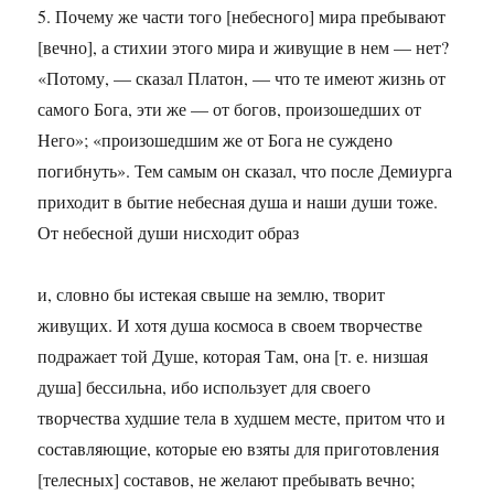
5. Почему же части того [небесного] мира пребывают
[вечно], а стихии этого мира и живущие в нем — нет?
«Потому, — сказал Платон, — что те имеют жизнь от
самого Бога, эти же — от богов, произошедших от
Него»; «произошедшим же от Бога не суждено
погибнуть». Тем самым он сказал, что после Демиурга
приходит в бытие небесная душа и наши души тоже.
От небесной души нисходит образ
и, словно бы истекая свыше на землю, творит
живущих. И хотя душа космоса в своем творчестве
подражает той Душе, которая Там, она [т. е. низшая
душа] бессильна, ибо использует для своего
творчества худшие тела в худшем месте, притом что и
составляющие, которые ею взяты для приготовления
[телесных] составов, не желают пребывать вечно;