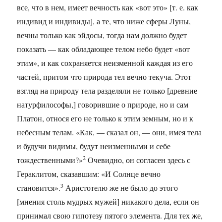
все, что в нем, имеет вечность как «вот это» [т. е. как
индивид и индивиды], а те, что ниже сферы Луны,
вечны только как эйдосы, тогда нам должно будет
показать — как обладающее телом небо будет «вот
этим», и как сохраняется неизменной каждая из его
частей, притом что природа тел вечно текуча. Этот
взгляд на природу тела разделяли не только [древние
натурфилософы,] говорившие о природе, но и сам
Платон, относя его не только к этим земным, но и к
небесным телам. «Как, — сказал он, — они, имея тела
и будучи видимы, будут неизменными и себе
2
тождественными?»
Очевидно, он согласен здесь с
Гераклитом, сказавшим: «И Солнце вечно
3
становится».
Аристотелю же не было до этого
[мнения столь мудрых мужей] никакого дела, если он
принимал свою гипотезу пятого элемента. Для тех же,