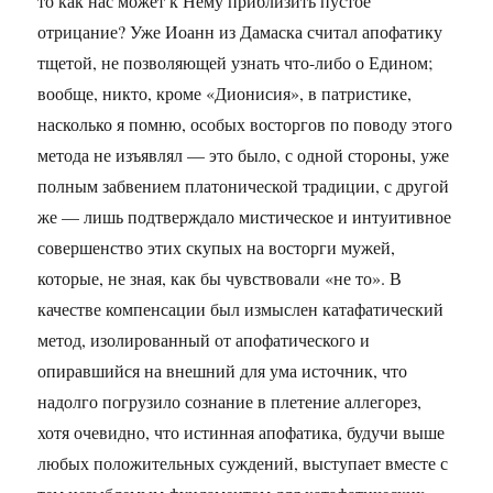
то как нас может к Нему приблизить пустое
отрицание? Уже Иоанн из Дамаска считал апофатику
тщетой, не позволяющей узнать что-либо о Едином;
вообще, никто, кроме «Дионисия», в патристике,
насколько я помню, особых восторгов по поводу этого
метода не изъявлял — это было, с одной стороны, уже
полным забвением платонической традиции, с другой
же — лишь подтверждало мистическое и интуитивное
совершенство этих скупых на восторги мужей,
которые, не зная, как бы чувствовали «не то». В
качестве компенсации был измыслен катафатический
метод, изолированный от апофатического и
опиравшийся на внешний для ума источник, что
надолго погрузило сознание в плетение аллегорез,
хотя очевидно, что истинная апофатика, будучи выше
любых положительных суждений, выступает вместе с