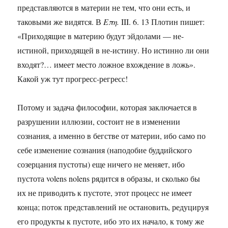
представляются в материи не тем, что они есть, и
таковыми же видятся. В
Επη.
III. 6. 13 Плотин пишет:
«Приходящие в материю будут эйдолами — не-
истиной, приходящей в не-истину. Но истинно ли они
входят?… имеет место ложное вхождение в ложь».
Какой уж тут прогресс-регресс!
Потому и задача философии, которая заключается в
разрушении иллюзии, состоит не в изменении
сознания, а именно в бегстве от материи, ибо само по
себе изменение сознания (наподобие буддийского
созерцания пустоты) еще ничего не меняет, ибо
пустота volens nolens рядится в образы, и сколько бы
их не приводить к пустоте, этот процесс не имеет
конца; поток представлений не остановить, редуцируя
его продукты к пустоте, ибо это их начало, к тому же