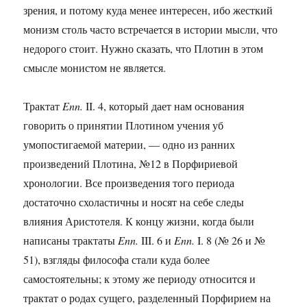
зрения, и потому куда менее интересен, ибо жесткий
монизм столь часто встречается в истории мысли, что
недорого стоит. Нужно сказать, что Плотин в этом
смысле монистом не является.
Трактат
Enn.
II. 4, который дает нам основания
говорить о принятии Плотином учения уб
умопостигаемой материи, — одно из ранних
произведений Плотина, №12 в Порфириевой
хронологии. Все произведения того периода
достаточно схоластичны и носят на себе следы
влияния Аристотеля. К концу жизни, когда были
написаны трактаты
Enn.
III. 6 и
Enn.
I. 8 (№ 26 и №
51), взгляды философа стали куда более
самостоятельны; к этому же периоду относится и
трактат о родах сущего, разделенный Порфирием на