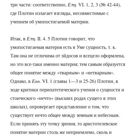
три части: соответственно,
Επη.
VI. 1, 2, 3 (№ 42-44),
где Плотин излагает взгляды, несовместимые с
учением об умопостигаемой материи.
Итак, в
Επη.
II. 4. 5 Плотин говорит, что
умопостигаемая материя есть в Уме сущность, т. к.
Там она не отличима от эйдосов и всецело оформлена,
но это все-таки именно материя; тем самым образуется
общее понятие между «тварным» и «нетварным».
Однако, в
Enn.
VI. 1 (главы 1—3 и 25-26) Плотин, в
ходе критики перипатетического учения о сущности и
стоического «нечто» (высших родах сущего в этих
школах), опровергает представление о том, что
существует нечто общее между земным и небесным.
Если принять эту точку зрения, то аристотелевское
понятие материи столь же неприемлемо, сколь и