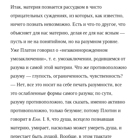
Итак, материя познается рассудком в чисто
отрицательных суждениях, из которых, как известно,
ничего познать невозможно. Есть и что-то другое, что
объясняет для нас материю, делая ее для нас ясным —
пусть и не на понятийном, но на разумном уровне.
Уже Платон говорил о «незаконнорожденном
умозаключении», т. е. умозаключении, родившемся от
разума и самой этой материи. Что же противоположно
разуму — глупость, ограниченность, чувственность?
— Нет, все это носит на себе печать разумности, все
это ослабленные формы самого разума; по сути,
разуму противоположно, так сказать, именно активно
противоположно, только безумие; потому Плотин и
говорит в
Εnn.
I. 8, что душа, всецело познавшая
материю, умирает, насколько может умереть душа, и
перестает быть душой. Вообще, в этом трактате