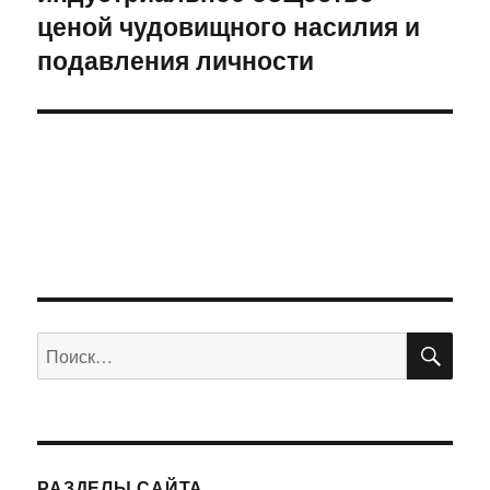
ценой чудовищного насилия и
подавления личности
ПО
Искать:
РАЗДЕЛЫ САЙТА