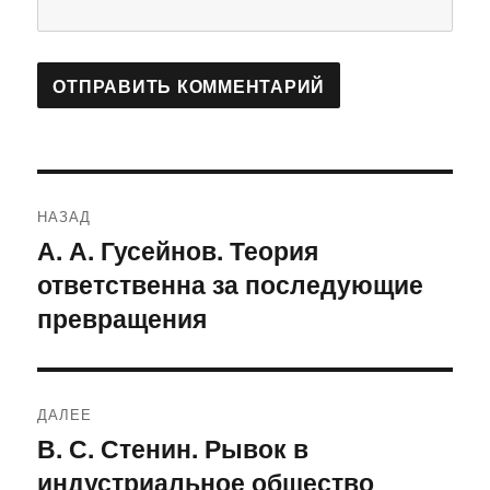
Навигация
НАЗАД
по
А. А. Гусейнов. Теория
Предыдущая
ответственна за последующие
запись:
записям
превращения
ДАЛЕЕ
В. С. Стенин. Рывок в
Следующая
индустриальное общество
запись: