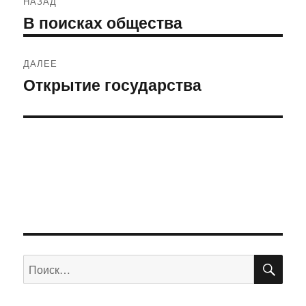
НАЗАД
Навигация
В поисках общества
Предыдущая
по
запись:
записям
ДАЛЕЕ
Открытие государства
Следующая
запись:
ПО
Искать: