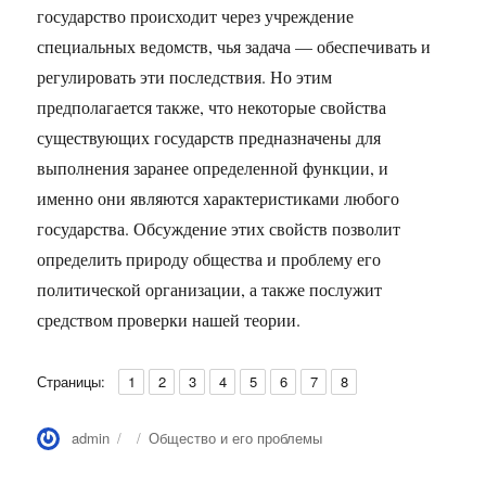
государство происходит через учреждение
специальных ведомств, чья задача — обеспечивать и
регулировать эти последствия. Но этим
предполагается также, что некоторые свойства
существующих государств предназначены для
выполнения заранее определенной функции, и
именно они являются характеристиками любого
государства. Обсуждение этих свойств позволит
определить природу общества и проблему его
политической организации, а также послужит
средством проверки нашей теории.
,
,
,
,
,
,
,
Страница
Страница
Страница
Страница
Страница
Страница
Страница
Страница
Страницы:
1
2
3
4
5
6
7
8
Автор
Опубликовано
Рубрики
admin
Общество и его проблемы