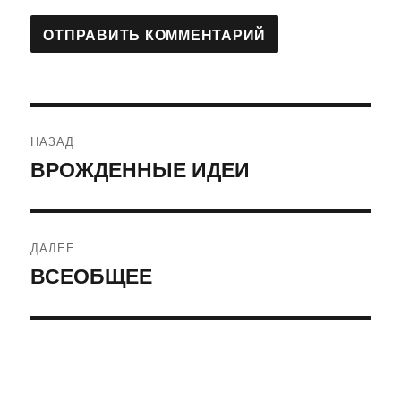
Навигация
НАЗАД
по
ВРОЖДЕННЫЕ ИДЕИ
Предыдущая
запись:
записям
ДАЛЕЕ
ВСЕОБЩЕЕ
Следующая
запись: