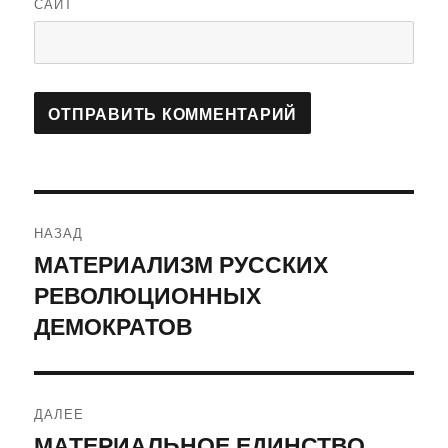
САЙТ
Навигация
НАЗАД
по
МАТЕРИАЛИЗМ РУССКИХ
Предыдущая
РЕВОЛЮЦИОННЫХ
запись:
записям
ДЕМОКРАТОВ
ДАЛЕЕ
МАТЕРИАЛЬНОЕ ЕДИНСТВО
Следующая