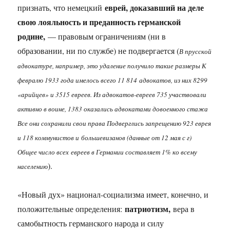
еврей, доказавший на деле
признать, что немецкий
свою лояльность и преданность германской
родине,
— правовым ограничениям (ни в
образовании, ни по службе) не подвергается (
В прусской
адвокатуре, например, это удаление получило такие размеры К
февралю 1933 года имелось всего 11 814 адвокатов, из них 8299
«арийцев» и 3515 евреев. Из адвокатов-евреев 735 участвовали
активно в воине, 1383 оказались адвокатами довоенного стажа
Все они сохранили свои права Подверглись запрещению 923 еврея
и 118 коммунистов и большевизанов (данные от 12 мая с г)
Общее число всех евреев в Германии составляет 1% ко всему
).
населению
«Новый дух» национал-социализма имеет, конечно, и
патриотизм,
положительные определения:
вера в
самобытность германского народа и силу