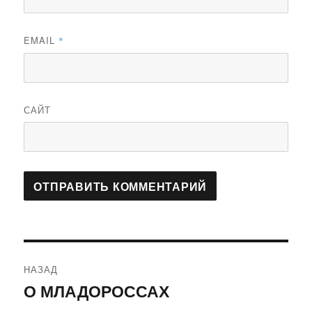
EMAIL
*
САЙТ
Навигация
НАЗАД
по
О МЛАДОРОССАХ
Предыдущая
запись: