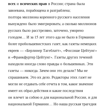
всех
всяческих прав
и
в России; страна была
завоевана, порабощена и разграблена;
полтора миллиона коренного русского населения
вынуждено было эмигрировать; а сколько миллионов
русских было расстреляно, заточено, уморено
голодом… И за 15 лет этого ада не было в Германии
более пробольшевистских газет, как газеты немецких
евреев — «Берлинер Тагеблатт», «Фоссише Цейтунг»
и «Франкфуртер Цейтунг». Газеты других течений
находили иногда слово правды о большевиках. Эти
газеты — никогда. Зачем они это делали? Мы не
спрашиваем. Это их дело. Редакторы этих газет не
могли не отдавать себе отчета в том, какое значение
имеет их образ действия и какие последствия
он влечет за собою и для национальной России, и для
национальной Германии… Но наша русская трагедия